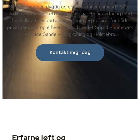
Skal du bruge en dygtig og erfaren kranvognmand? Så er
du kommet til det rette sted. Jeg har 35 års erfaring med
forskellige transportopgaver, som jeg udfører for både
privatpersoner og erhverv i blandt andet Spjald – Videbæk
– Hvide Sande – Ringkøbing og Holstebro
Kontakt mig i dag
Erfarne løft og