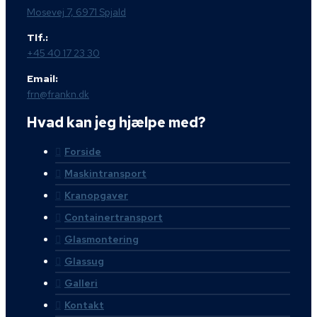
Mosevej 7, 6971 Spjald
Tlf.:
+45 40 17 23 30
Email:
frn@frankn.dk
Hvad kan jeg hjælpe med?
Forside
Maskintransport
Kranopgaver
Containertransport
Glasmontering
Glassug
Galleri
Kontakt