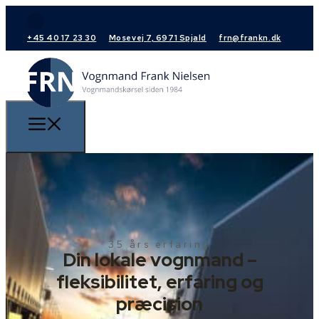
+45 40 17 23 30
Mosevej 7, 6971 Spjald
frn@frankn.dk
35 års erfaring
Din lokale vognmand –
fleksibilitet, erfaring og
præcision