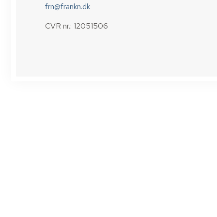
frn@frankn.dk
CVR nr.: 12051506