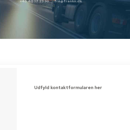
+45 40 17 23 30
frn@frankn.dk
Udfyld kontaktformularen her