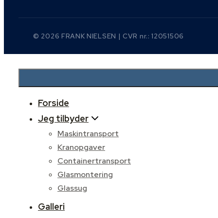
© 2026 FRANK NIELSEN | CVR nr.: 12051506
Forside
Jeg tilbyder
Maskintransport
Kranopgaver
Containertransport
Glasmontering
Glassug
Galleri