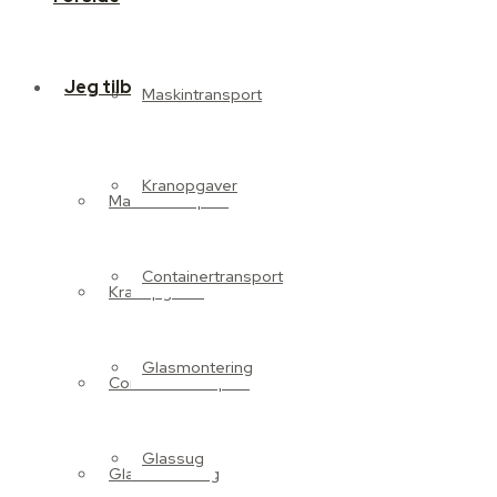
Jeg tilbyder
Maskintransport
Kranopgaver
Maskintransport
Containertransport
Kranopgaver
Glasmontering
Containertransport
Glassug
Glasmontering