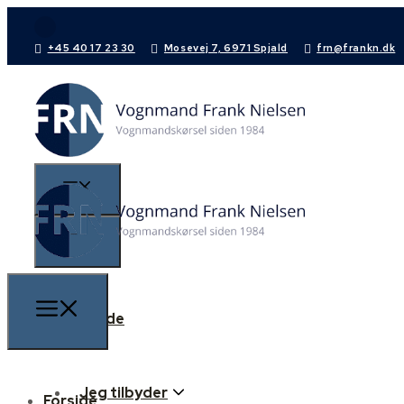
+45 40 17 23 30
Mosevej 7, 6971 Spjald
frn@frankn.dk
Forside
Jeg tilbyder
Forside